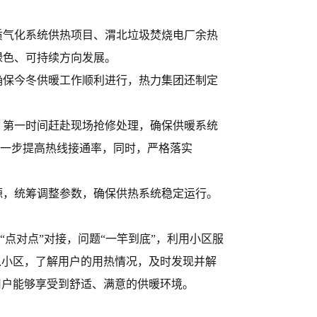
质气化系统供热项目、渭北垃圾焚烧电厂余热
绿色、可持续方向发展。
确保今冬供暖工作顺利进行，热力集团还制定
，第一时间赶赴现场抢修处理，确保供暖系统
，进一步提高热线接通率，同时，严格落实
源，统筹调整参数，确保供热系统稳定运行。
“点对点”对接，问题“一竿到底”，利用小区服
入小区，了解用户的用热情况，及时发现并解
用户能够享受到舒适、满意的供暖环境。