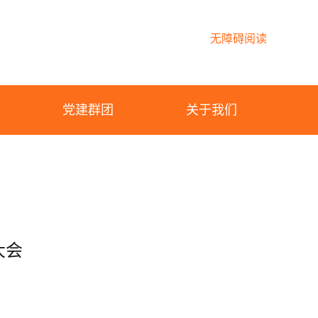
无障碍阅读
党建群团
关于我们
大会